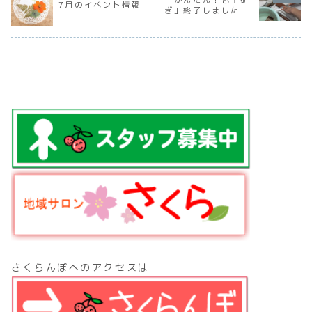
7月のイベント情報
７－３ （
た方たちの変化、
工程を楽しみなが
ンク色を見つけ、
ぎ」終了しました
保育園とな
成長を見て感じた
ら「若狭塗箸」の
口紅やチークの色
加費……無..
「お互いを知り、
歴史と、長く使う
の選び方を学びま
認め合うこと」の
ためのお手入れ方
した。わいわい、
意味をひも...
法を教えてく...
すてき～、と言
い...
さくらんぼへのアクセスは