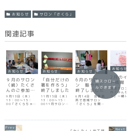
お知らせ
サロン「さくら」
関連記事
お知らせ
お知らせ
お知らせ
お知らせ
2月のイ
９月のサロン
「自分だけの
6月のサロ
横スクロー
ト情報
〈続〉たくさ
箸を作ろう」
ン 賑やかに
ルできます
地域サロン
んのご参加あ
終了しました
終了しました
内「みんな
りがとうござ
う」一緒に
9月13日（木）
11月15日（木）
6月14日 当事務
してうたい
いました
13：00～15：
13：00～15：
所で地域サロン
か？日時…
00「さくらちゃん
0011月サロン
「さくら」を開催
31年2月21
をめぐる世界」現
「自分だけの箸を
しました。カラー
（木） 13
在、養護学校に通
作ろう」若狭塗箸
コーディネーター
～15：00
う18歳のさくらさ
の伝統技法に挑戦
の三木沙織さんか
たすけあい
んのお母様（佐山
し、世界に一つだ
ら、個々の顔色か
ーズさく
さん）が、さくら
けの素敵な箸を作
ら似合う色のパタ
事務所札幌
さんの養育ボラン
りました。講師の
ーンを教えていた
真駒内南町
ティアにかかわっ
先生からは、作る
だき一番似合うピ
「かんたん！包丁研